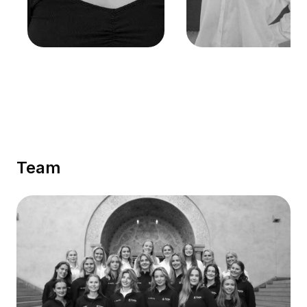
Victoria Liltved
Henriette Hoff
Astrup Wang
Skavøy
Nestleder
Nestleder
Team